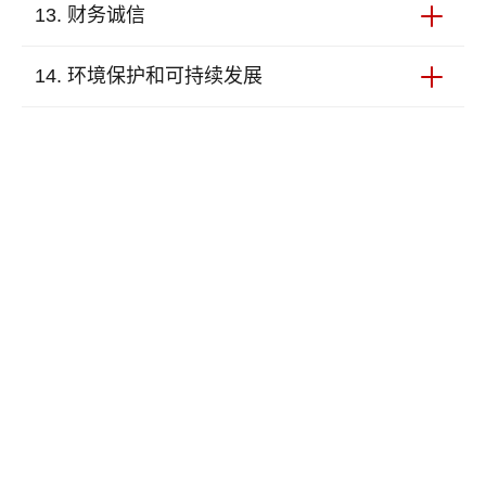
用，并严禁员工向利益相关方赠送或接受超出合理范
我们认为诚信和合法经营是非常重要的。我们反对任
13. 财务诚信
围的礼品、娱乐或招待。 我们禁止员工利用职务之
何形式的贿赂和腐败。 我们的员工也不得提供或接
便谋求私利。
受任何贿赂或回扣。我们遵守所有本国以及国际上关
我们确保按照中国的法律和法规要求及时准确地保存
14. 环境保护和可持续发展
于严禁向政府官员进行贿赂的法律和法令。 我们也
会计和业务记录。
禁止洗钱及任何助长洗钱、恐怖主义融资或犯罪活
我们应最大限度地降低公司运营中对环境造成的影
动。
响，比如倡导节约用电用水，减少纸张和塑料制品的
使用。我们也建议供应商，关于化学品、废物与危险
物质、排放物和污水的使用、处理及处置，必须符
合/或高于法定要求。