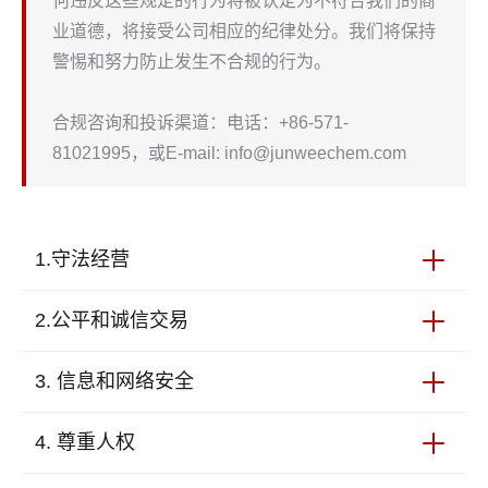
何违反这些规定的行为将被认定为不符合我们的商
业道德，将接受公司相应的纪律处分。我们将保持
警惕和努力防止发生不合规的行为。
合规咨询和投诉渠道：电话：+86-571-
81021995，或E-mail: info@junweechem.com
1.守法经营
作为一家业务涉及全球市场的公司，我们严格遵守中
2.公平和诚信交易
国和相关国家所有适用的法律，国际贸易规则以及所
有其它相关的法律条文。
我们通过产品和服务赢得客户和伙伴的长期信任。我
3. 信息和网络安全
们坚持公平和诚信行事。我们不参与任何基于垄断、
胁迫和损害第三方利益的行为。 我们认真的遵守
依据员工保密制度和协议。涉及公司、客户和利益相
4. 尊重人权
《中华人民共和国反不正当竞争法》
关方的商业和技术信息，获取途径包括但不限于邮