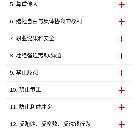
件、口头交谈、纸质和电子文档等，接收人必须进行
我们重视尊重人权。我们承诺支持和遵守《联合国世
5. 尊重他人
妥善地保护。即使是公司内部，如果未经授权也不得
界人权宣言》中规定的国际公认的人权。
分享给他人。更不能为个人或他人谋取利益。 我们
每个人在Junwee都应该感受到重视和尊重。我们提
6. 结社自由与集体协商的权利
应识别并保护公司、客户和利益相关方的知识产权。
倡和营造一个多元化、包容性的工作环境。我们希望
未得到合法的授权禁止使用、复制、传播。 互联网
和帮助每个人通过自我实现去提高个人的收入和创造
我们认同与尊重员工自行选择合法的组织社团（包括
7. 职业健康和安全
时代，我们重视和关注网络安全。我们投资和使用安
更好的未来。 我们重视对员工隐私的保护。
工会）的自由权利。在合法的框架内，我们尊重员工
全的设备，我们也要求员工不得访问不安全和非法的
通过工会与其它员工组织作为员工代表的权利。
我们承诺提供一个安全和良好的工作环境。持续改善
8. 杜绝强迫劳动/胁迫
网站。
我们的设施。我们的工作场所建立清晰的准则和程
序，培训和指导员工充分的理解和遵守它。如果出现
我们不会容忍采用任何形式强迫劳动。
9. 禁止歧视
工作方法和工作条件侵犯人权，一概禁止。
我们不容忍基于性别、年龄、宗教信仰、阶级、社会
10. 禁止童工
出身、残疾、种族和民族血统、国籍、员工加入的组
织包括工会、政治信仰、性取向或其他个人特征等形
禁止雇佣童工。国家法律中明文规定禁止雇佣童工。
11. 防止利益冲突
式的歧视。
在任何情况下都必须遵守这样一项最严格的标准。禁
止对儿童进行任何形式的剥削。
我们不允许公司的业务和决策受到任何个人利益或关
12. 反贿赂、反腐败、反洗钱行为
系的影响。 我们依据制度报销员工的公务差旅费